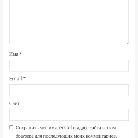
т
е
н
и
е
Имя
*
Email
*
Сайт
Сохранить моё имя, email и адрес сайта в этом
браузере для последующих моих комментариев.