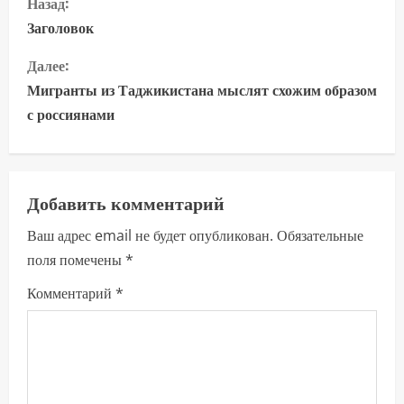
Назад:
р
Заголовок
о
Далее:
Мигранты из Таджикистана мыслят схожим образом
д
с россиянами
о
л
Добавить комментарий
ж
Ваш адрес email не будет опубликован.
Обязательные
и
поля помечены
*
т
Комментарий
*
ь
ч