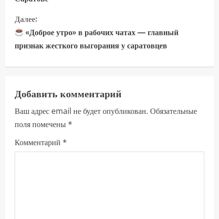
о
Далее:
д
«Доброе утро» в рабочих чатах — главный
о
признак жесткого выгорания у саратовцев
л
ж
Добавить комментарий
и
Ваш адрес email не будет опубликован.
Обязательные
поля помечены
*
т
Комментарий
*
ь
ч
т
е