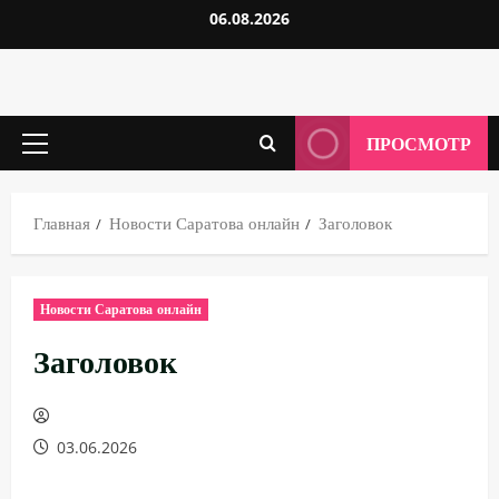
Перейти
06.08.2026
к
содержимому
ПРОСМОТР
Основное
меню
Главная
Новости Саратова онлайн
Заголовок
Новости Саратова онлайн
Заголовок
03.06.2026