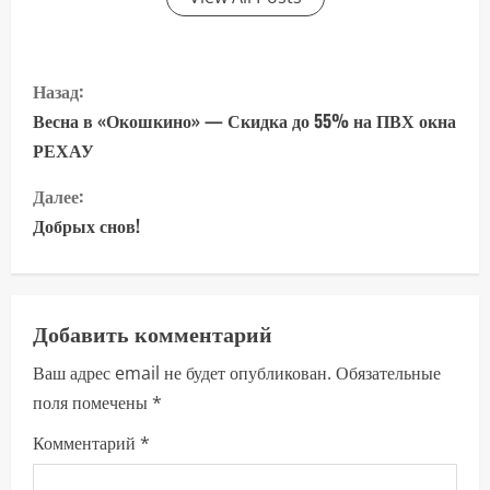
П
Назад:
р
Весна в «Окошкино» — Скидка до 55% на ПВХ окна
РЕХАУ
о
Далее:
д
Добрых снов!
о
л
Добавить комментарий
ж
Ваш адрес email не будет опубликован.
Обязательные
и
поля помечены
*
т
Комментарий
*