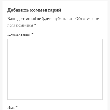
о
л
Добавить комментарий
Ваш адрес email не будет опубликован.
Обязательные
ж
поля помечены
*
и
Комментарий
*
т
ь
ч
т
е
н
и
Имя
*