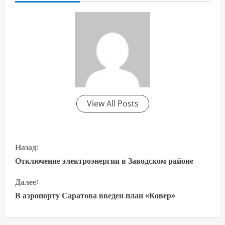
View All Posts
П
Назад:
р
Отключение электроэнергии в Заводском районе
о
Далее:
В аэропорту Саратова введен план «Ковер»
д