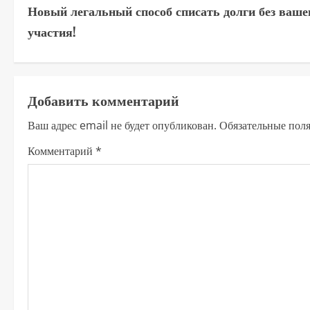
Новый легальный способ списать долги без ваше
р
участия!
о
д
Добавить комментарий
о
Ваш адрес email не будет опубликован.
Обязательные пол
л
Комментарий
*
ж
и
т
ь
ч