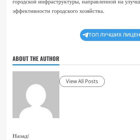
городской инфраструктуры, направленной на улуч
эффективности городского хозяйства.
ТОП ЛУЧШИХ ЛИЦЕ
ABOUT THE AUTHOR
View All Posts
П
Назад: