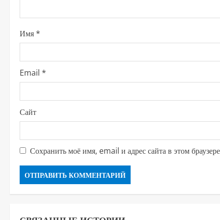
т
е
Имя
*
н
и
Email
*
е
Сайт
Сохранить моё имя, email и адрес сайта в этом браузе
СВЯЗАННЫЕ ИСТОРИИ