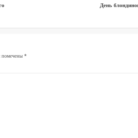
го
День блондино
я помечены
*