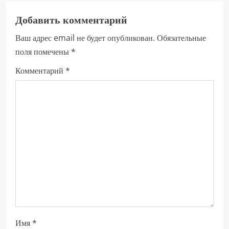
л
Добавить комментарий
ж
Ваш адрес email не будет опубликован.
Обязательные
и
поля помечены
*
т
Комментарий
*
ь
ч
т
е
н
и
е
Имя
*