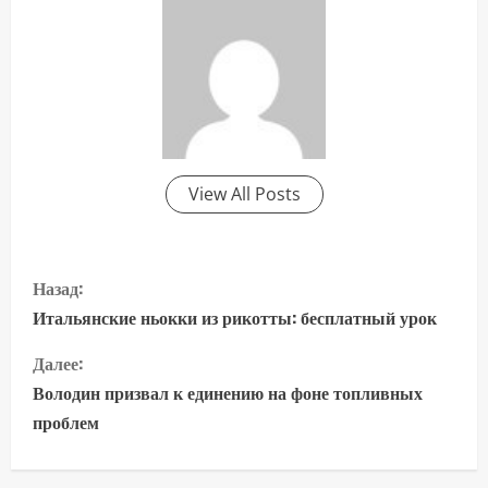
View All Posts
П
Назад:
р
Итальянские ньокки из рикотты: бесплатный урок
о
Далее:
Володин призвал к единению на фоне топливных
д
проблем
о