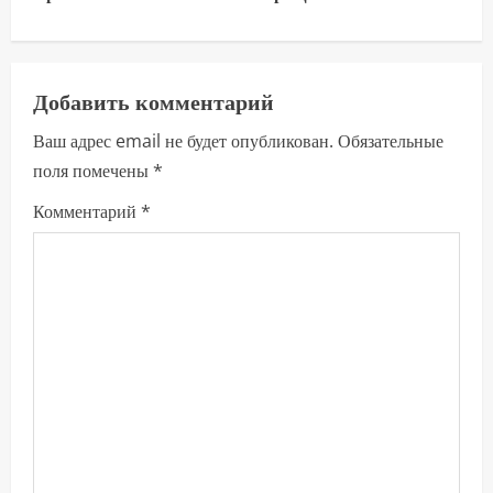
д
о
л
Добавить комментарий
Ваш адрес email не будет опубликован.
Обязательные
ж
поля помечены
*
и
Комментарий
*
т
ь
ч
т
е
н