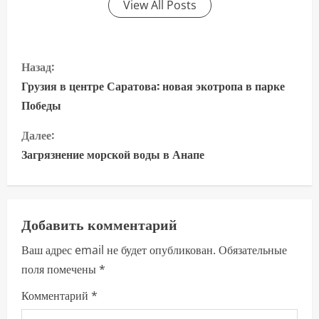
View All Posts
П
Назад:
р
Грузия в центре Саратова: новая экотропа в парке
Победы
о
Далее:
д
Загрязнение морской воды в Анапе
о
л
Добавить комментарий
ж
Ваш адрес email не будет опубликован.
Обязательные
и
поля помечены
*
т
Комментарий
*