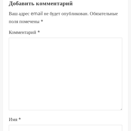
л
Добавить комментарий
Ваш адрес email не будет опубликован.
Обязательные
ж
поля помечены
*
и
Комментарий
*
т
ь
ч
т
е
н
и
Имя
*
е