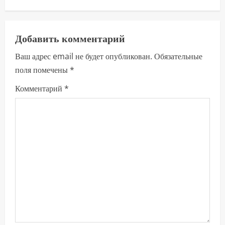
л
ж
Добавить комментарий
и
Ваш адрес email не будет опубликован.
Обязательные
поля помечены
*
т
Комментарий
*
ь
ч
т
е
н
и