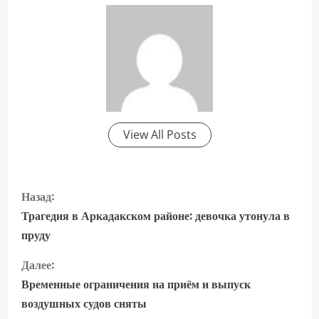
View All Posts
П
Назад:
р
Трагедия в Аркадакском районе: девочка утонула в
пруду
о
Далее:
д
Временные ограничения на приём и выпуск
о
воздушных судов сняты