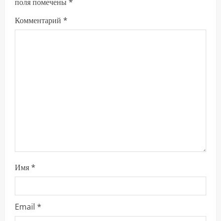
поля помечены
*
и
Комментарий
*
т
ь
ч
т
е
н
и
Имя
*
е
Email
*