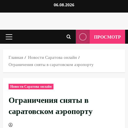
Перейти
06.08.2026
к
содержимому
ПРОСМОТР
Основное
меню
Главная
Новости Саратова онлайн
Ограничения сняты в саратовском аэропорту
Новости Саратова онлайн
Ограничения сняты в
саратовском аэропорту