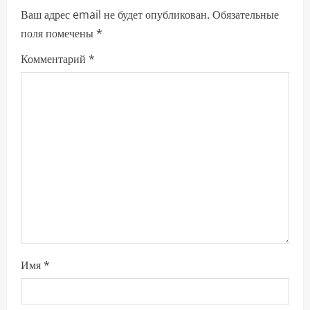
Ваш адрес email не будет опубликован.
Обязательные
ж
поля помечены
*
и
Комментарий
*
т
ь
ч
т
е
н
и
Имя
*
е