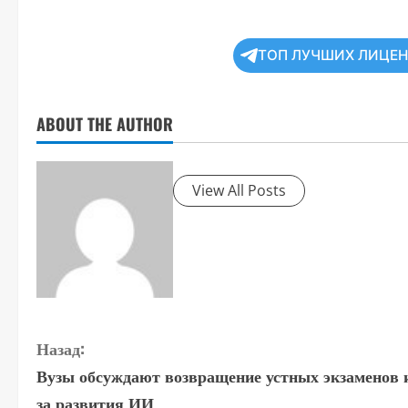
ТОП ЛУЧШИХ ЛИЦЕ
ABOUT THE AUTHOR
View All Posts
П
Назад:
Вузы обсуждают возвращение устных экзаменов и
р
за развития ИИ