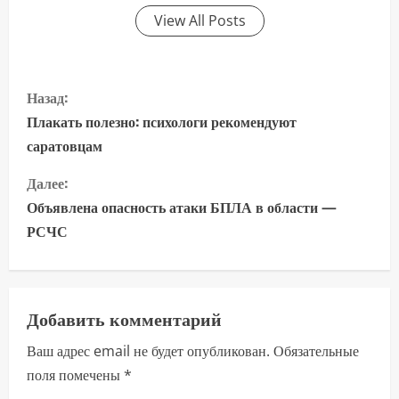
View All Posts
П
Назад:
р
Плакать полезно: психологи рекомендуют
саратовцам
о
Далее:
д
Объявлена опасность атаки БПЛА в области —
о
РСЧС
л
ж
Добавить комментарий
и
Ваш адрес email не будет опубликован.
Обязательные
поля помечены
*
т