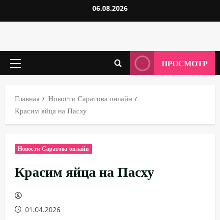
Перейти
06.08.2026
к
содержимому
ПРОСМОТР
Основное
меню
Главная
Новости Саратова онлайн
Красим яйца на Пасху
Новости Саратова онлайн
Красим яйца на Пасху
01.04.2026