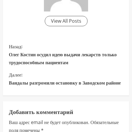
View All Posts
П
Назад:
р
Олег Костин осудил идею выдачи лекарств только
трудоспособным пациентам
о
Далее:
д
Вандалы разгромили остановку в Заводском районе
о
л
Добавить комментарий
ж
Ваш адрес email не будет опубликован.
Обязательные
и
поля помечены
*