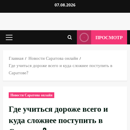
Перейти
07.08.2026
к
содержимому
ПРОСМОТР
Основное
меню
Главная
Новости Саратова онлайн
Где учиться дороже всего и куда сложнее поступить в
Саратове?
Новости Саратова онлайн
Где учиться дороже всего и
куда сложнее поступить в