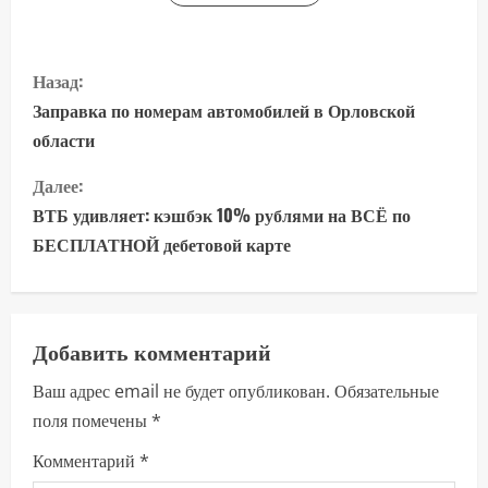
П
Назад:
р
Заправка по номерам автомобилей в Орловской
области
о
Далее:
д
ВТБ удивляет: кэшбэк 10% рублями на ВСЁ по
о
БЕСПЛАТНОЙ дебетовой карте
л
ж
Добавить комментарий
и
Ваш адрес email не будет опубликован.
Обязательные
поля помечены
*
т
Комментарий
*
ь