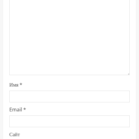
ч
т
е
н
и
е
Имя
*
Email
*
Сайт