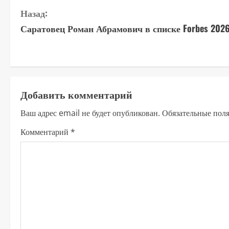
П
Назад:
Саратовец Роман Абрамович в списке Forbes 202
р
о
д
Добавить комментарий
о
Ваш адрес email не будет опубликован.
Обязательные пол
л
Комментарий
*
ж
и
т
ь