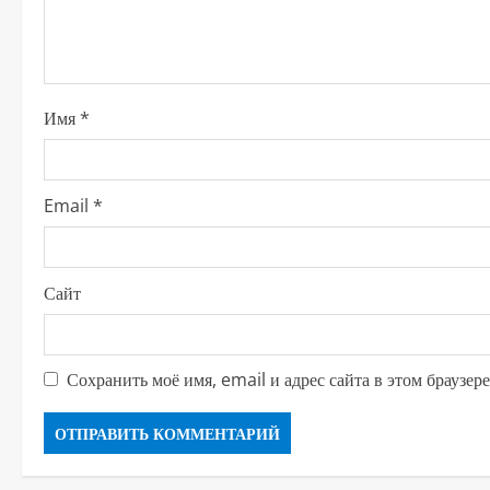
ч
т
е
Имя
*
н
и
Email
*
е
Сайт
Сохранить моё имя, email и адрес сайта в этом браузе