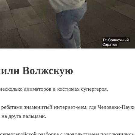
нили Волжскую
есколько аниматоров в костюмах супергероя.
 ребятами знаменитый интернет-мем, где Человеки-Паук
 на друга пальцами.
 супергеройской разборке с удовольствием подключились