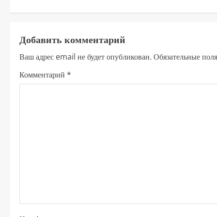
о
д
Добавить комментарий
о
Ваш адрес email не будет опубликован.
Обязательные пол
л
Комментарий
*
ж
и
т
ь
ч
т