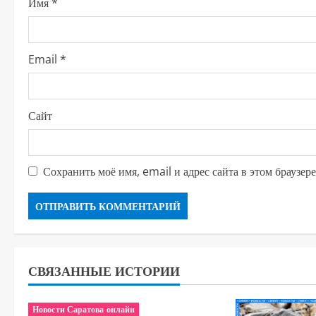
е
Имя
*
н
и
Email
*
е
Сайт
Сохранить моё имя, email и адрес сайта в этом браузе
СВЯЗАННЫЕ ИСТОРИИ
Новости Саратова онлайн