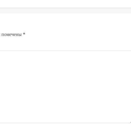
я помечены
*