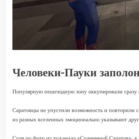
Человеки-Пауки заполо
Популярную пешеходную зону оккупировали сразу н
Саратовцы не упустили возможность и повторили с
из разных вселенных эмоционально указывают друг
Судя по фото из тг-канала «Солнечный Саратов», к