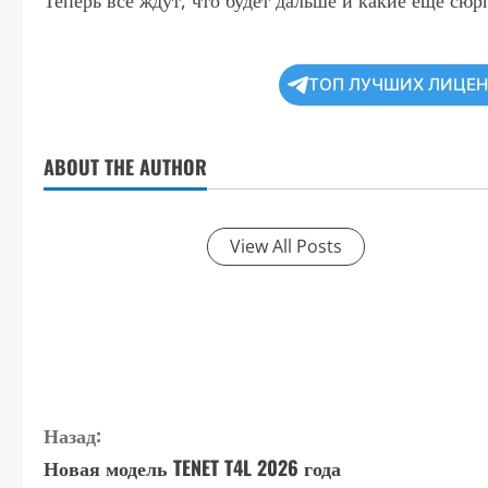
Теперь все ждут, что будет дальше и какие еще сю
ТОП ЛУЧШИХ ЛИЦЕ
ABOUT THE AUTHOR
View All Posts
П
Назад:
Новая модель TENET T4L 2026 года
р