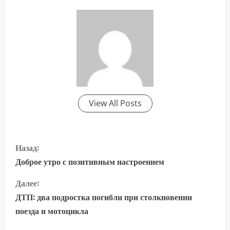
View All Posts
П
Назад:
р
Доброе утро с позитивным настроением
о
Далее:
ДТП: два подростка погибли при столкновении
д
поезда и мотоцикла
о