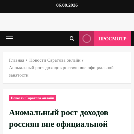
Перейти
06.08.2026
к
содержимому
ПРОСМОТР
Основное
меню
Главная
Новости Саратова онлайн
Аномальный рост доходов россиян вне официальной
занятости
Новости Саратова онлайн
Аномальный рост доходов
россиян вне официальной