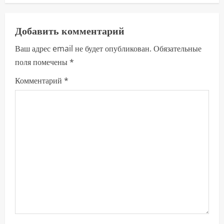
л
Добавить комментарий
ж
Ваш адрес email не будет опубликован.
Обязательные
и
поля помечены
*
т
Комментарий
*
ь
ч
т
е
н
и