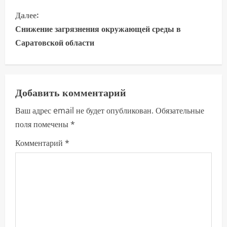
о
Далее:
д
Снижение загрязнения окружающей среды в
о
Саратовской области
л
ж
Добавить комментарий
и
Ваш адрес email не будет опубликован.
Обязательные
поля помечены
*
т
Комментарий
*
ь
ч
т
е