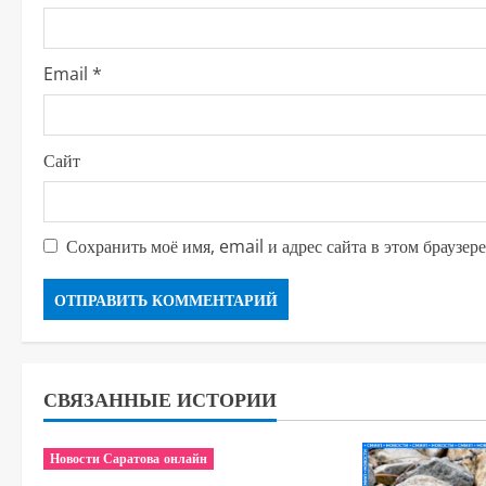
н
и
Email
*
е
Сайт
Сохранить моё имя, email и адрес сайта в этом браузе
СВЯЗАННЫЕ ИСТОРИИ
Новости Саратова онлайн