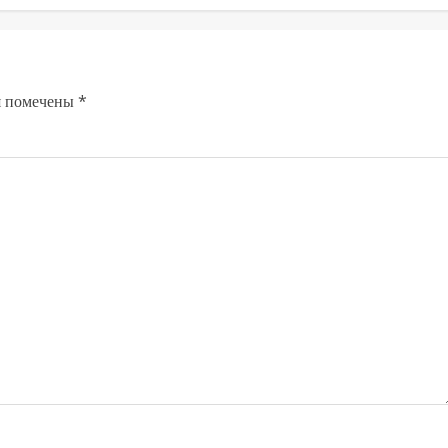
я помечены
*