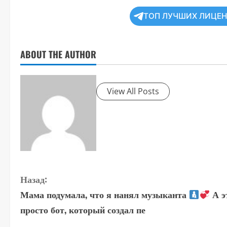
ТОП ЛУЧШИХ ЛИЦЕ
ABOUT THE AUTHOR
View All Posts
П
Назад:
Мама подумала, что я нанял музыканта
А э
р
просто бот, который создал пе
о