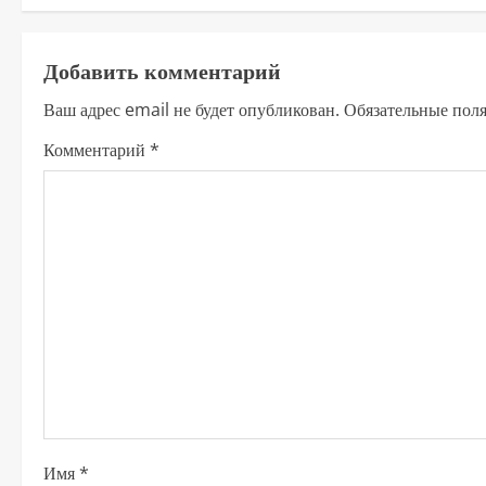
д
Добавить комментарий
о
Ваш адрес email не будет опубликован.
Обязательные пол
л
Комментарий
*
ж
и
т
ь
ч
т
е
Имя
*