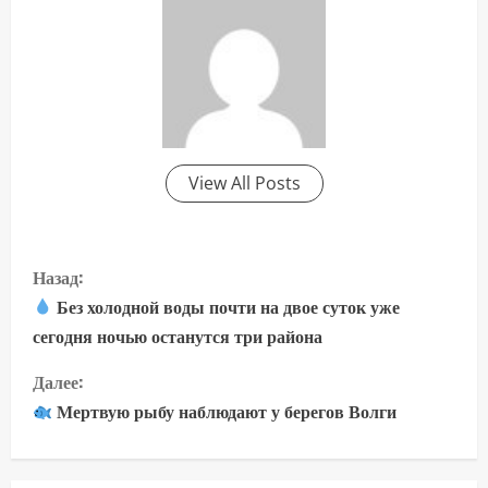
View All Posts
П
Назад:
р
Без холодной воды почти на двое суток уже
сегодня ночью останутся три района
о
Далее:
д
Мертвую рыбу наблюдают у берегов Волги
о