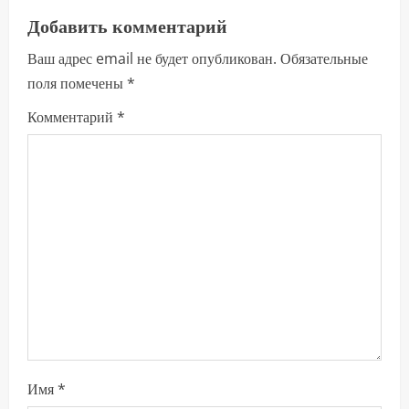
л
Добавить комментарий
ж
Ваш адрес email не будет опубликован.
Обязательные
и
поля помечены
*
т
Комментарий
*
ь
ч
т
е
н
и
е
Имя
*